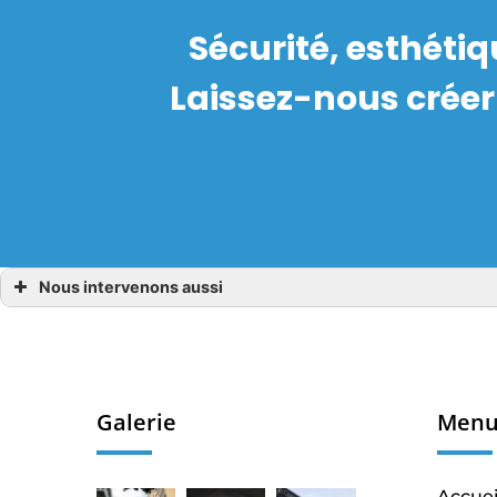
Sécurité, esthéti
Laissez-nous créer
Nous intervenons aussi
MENUISERIE ALU COUPE FEU CESSON SEVIGNE
MENUISERIE ALU COUPE FEU L’HERMITAGE
MENUISERIE ALU COUPE FEU LORIENT
MENUISERIE ALU COUPE FEU MORDELLES
MENUISERIE ALU COUPE FEU SAINT MALO
MENUISERIE ALU COUPE FEU Pacé
MENUISERIE ALU COUPE FEU RENNES
Galerie
Men
MENUISERIE ALU COUPE FEU DINAN
MENUISERIE ALU COUPE FEU SAINT BRIEUC
MENUISERIE ALU COUPE FEU DINARD
MENUISERIE ALU COUPE FEU SAINT Grégoire
Accuei
MENUISERIE ALU COUPE FEU VANNES