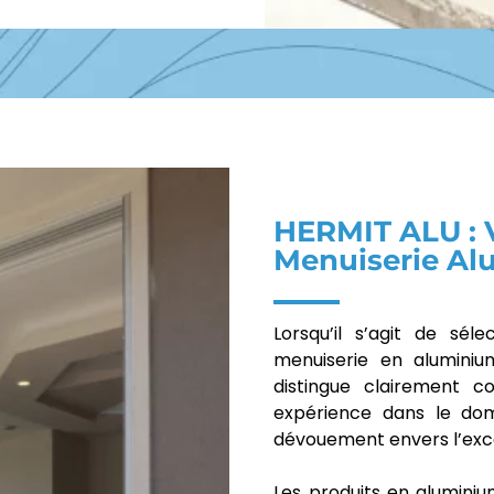
HERMIT ALU : V
Menuiserie A
Lorsqu’il s’agit de sél
menuiserie en aluminiu
distingue clairement 
expérience dans le dom
dévouement envers l’exc
Les produits en alumini