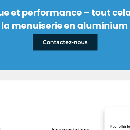
que et performance – tout cel
 la menuiserie en aluminium 
Contactez-nous
u
Pour offrir 
l
Nos prestations
Actu